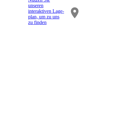
unseren
interaktiven La­ge­
plan, um zu uns
zu finden
asdasd