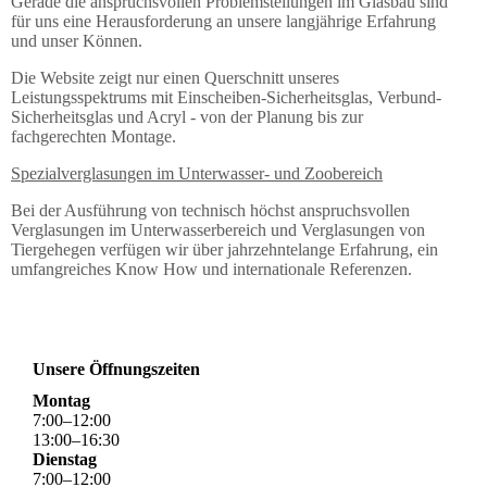
Gerade die anspruchsvollen Problemstellungen im Glasbau sind
für uns eine Herausforderung an unsere langjährige Erfahrung
und unser Können.
Die Website zeigt nur einen Querschnitt unseres
Leistungsspektrums mit Einscheiben-Sicherheitsglas, Verbund-
Sicherheitsglas und Acryl - von der Planung bis zur
fachgerechten Montage.
Spezialverglasungen im Unterwasser- und Zoobereich
Bei der Ausführung von technisch höchst anspruchsvollen
Verglasungen im Unterwasserbereich und Verglasungen von
Tiergehegen verfügen wir über jahrzehntelange Erfahrung, ein
umfangreiches Know How und internationale Referenzen.
Unsere Öffnungszeiten
Montag
7
:
00
–
12
:
00
13
:
00
–
16
:
30
Dienstag
7
:
00
–
12
:
00