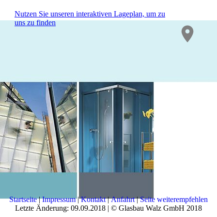
Nutzen Sie unseren interaktiven La­ge­plan, um zu
uns zu finden
asdasd
Startseite
|
Impressum
|
Kontakt
|
Anfahrt
|
Seite weiterempfehlen
Letzte Änderung: 09.09.2018 | © Glasbau Walz GmbH 2018